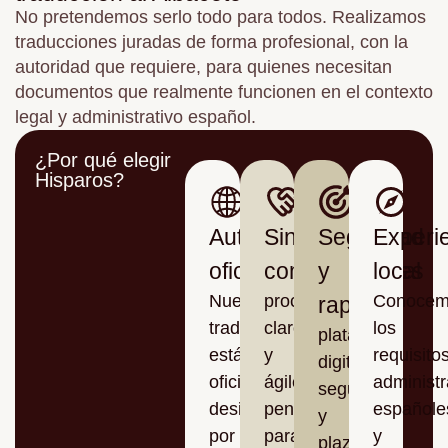
No pretendemos serlo todo para todos. Realizamos
traducciones juradas de forma profesional, con la
autoridad que requiere, para quienes necesitan
documentos que realmente funcionen en el contexto
legal y administrativo español.
¿Por qué elegir
Hisparos?
Autoridad
Sin
Seguridad
Experi
oficial
complicaciones
y
local
Nuestros
procesos
Conocem
rapidez
traductores
claros
los
plataforma
están
y
requisito
digital
oficialmente
ágiles,
administr
segura
designados
pensados
españole
y
por
para
y
plazos