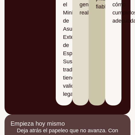
el
gente
cómo
fiables.
Ministerio
real.
cumplirlo
de
adecuad
Asuntos
Exteriores
de
España.
Sus
traducciones
tienen
validez
legal.
Empieza hoy mismo
Deja atrás el papeleo que no avanza. Con