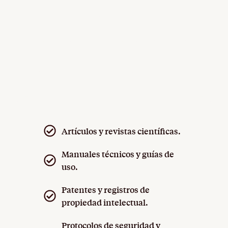
necesita comprender a fondo la materia. Nuestros
traductores tienen formación en áreas como
ingeniería, medicina, informática, energía y
medioambiente. No solo traducen: entienden lo
que traducen.
Traducimos una amplia variedad de textos, entre
ellos:
Artículos y revistas científicas.
Manuales técnicos y guías de
uso.
Patentes y registros de
propiedad intelectual.
Protocolos de seguridad y