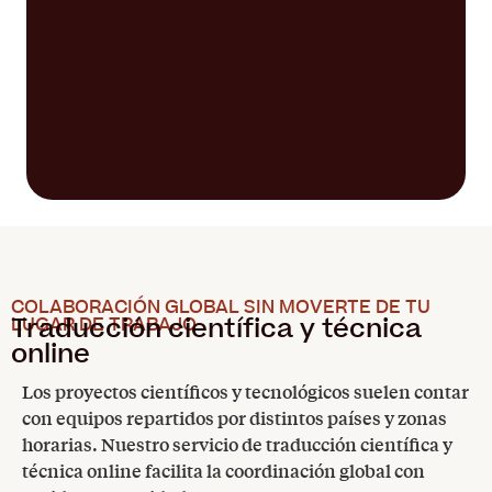
COLABORACIÓN GLOBAL SIN MOVERTE DE TU
Traducción científica y técnica
LUGAR DE TRABAJO
online
Los proyectos científicos y tecnológicos suelen contar
con equipos repartidos por distintos países y zonas
horarias. Nuestro servicio de traducción científica y
técnica online facilita la coordinación global con