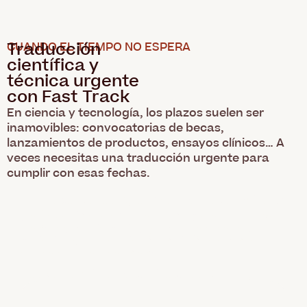
Traducción
CUANDO EL TIEMPO NO ESPERA
científica y
técnica urgente
con Fast Track
En ciencia y tecnología, los plazos suelen ser
inamovibles: convocatorias de becas,
lanzamientos de productos, ensayos clínicos… A
veces necesitas una traducción urgente para
cumplir con esas fechas.
En Hisparos, asignamos recursos extra y
trabajamos a contrarreloj para entregar
traducciones precisas y listas para
presentar en cuestión de horas o días,
sin sacrificar calidad.
Casos habituales de traducción urgente: