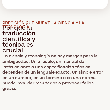
PRECISIÓN QUE MUEVE LA CIENCIA Y LA
Por qué la
TECNOLOGÍA
traducción
científica y
técnica es
crucial
En ciencia y tecnología no hay margen para la
ambigüedad. Un artículo, un manual de
instrucciones o una especificación técnica
dependen de un lenguaje exacto. Un simple error
en un número, en un término o en una norma
puede invalidar resultados o provocar fallos
graves.
La traducción de textos científicos y técnicos
requiere mucho más que dominar dos idiomas,