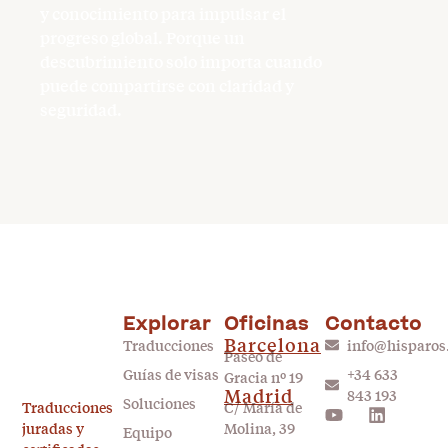
y conocimiento para impulsar el
progreso global. Porque un
descubrimiento solo importa cuando
puede compartirse con claridad y
seguridad.
Explorar
Oficinas
Contacto
Barcelona
Traducciones
info@hisparo
Paseo de
Guías de visas
+34 633
Gracia nº 19
Madrid
843 193
Soluciones
Traducciones
C/ María de
juradas y
Molina, 39
Equipo