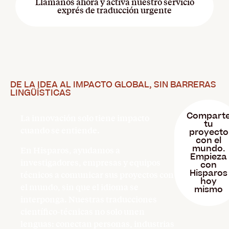
Llámanos ahora y activa nuestro servicio
exprés de traducción urgente
DE LA IDEA AL IMPACTO GLOBAL, SIN BARRERAS
LINGÜÍSTICAS
Compart
La innovación solo tiene impacto
tu
cuando se entiende.
proyecto
con el
mundo.
En Hisparos, ayudamos a
Empieza
investigadores, empresas y equipos
con
Hisparos
técnicos a comunicar sus proyectos con
hoy
el mundo, sin que el idioma se
mismo
interponga. Nuestras traducciones
científico-técnicas no solo unen
lenguas: conectan personas, industrias