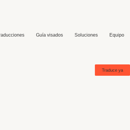
raducciones
Guía visados
Soluciones
Equipo
Traduce ya
os grandes
da