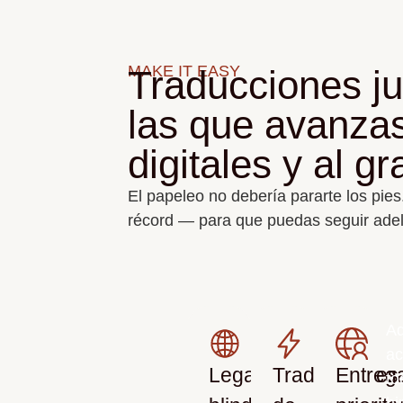
MAKE IT EASY
Traducciones j
las que avanzas
digitales y al gr
El papeleo no debería pararte los pies
récord — para que puedas seguir adel
Aq
ac
Legalmente
Traducciones
Entreg
to
hi