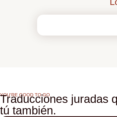
L
YOU’RE GOOD TO GO
Traducciones juradas q
tú también.