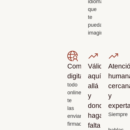
idioma
que
te
puedas
imaginar.
Completamente
Válidas
Atenci
digitales
aquí,
human
todo
allá
cercan
online,
y
y
te
donde
expert
las
Siempre
haga
enviamos
firmadas,
falta
hablas