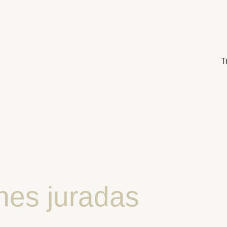
T
nes juradas
para l
omentos de la vi