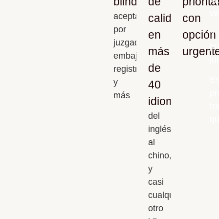
blindadas
de
priorita
ve
aceptadas
calidad
con
por
en
opción
Y 
juzgados,
pr
más
urgent
embajadas,
ju
de
registros
Es
y
40
pr
más
idiomas
tr
del
qu
inglés
al
chino,
y
casi
cualquier
otro