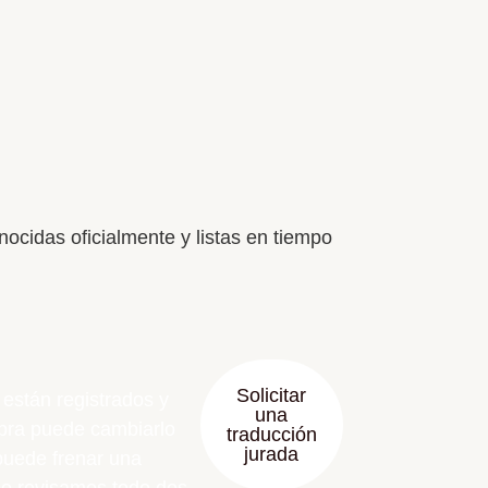
nocidas oficialmente y listas en tiempo
Solicitar
están registrados y
una
bra puede cambiarlo
traducción
jurada
puede frenar una
 Lo revisamos todo dos