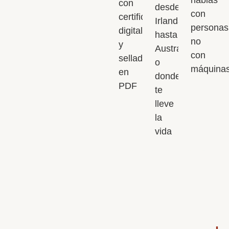
con
desde
con
certificado
Irlanda
personas
digital
hasta
no
y
Australia,
con
selladas
o
máquinas
en
donde
PDF
te
lleve
la
vida