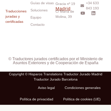
Guías de visas
+34 633
Gracia nº 19
Madrid
843 193
Soluciones
Traducciones
C/ María de
juradas y
Molina, 39
Equipo
certificadas
Contacto
© Traductores jurados certificados por el Ministerio de
Asuntos Exteriores y de Cooperación de España
Copyright © Hisparos Translations Traductor Jurado Madrid
Traductor Jurado Barcelona
Aviso legal
Condiciones generales
Política de privacidad
Política de cookies (UE)