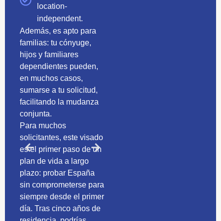
location-
Concesión inicial
independent.
de 12 meses, con
Además, es apto para
renovaciones
familias: tu cónyuge,
posibles (hasta 5
hijos y familiares
años) si mantienes
dependientes pueden,
los requisitos.
en muchos casos,
sumarse a tu solicitud,
Posible acceso a
facilitando la mudanza
un régimen fiscal
conjunta.
especial (conocido
Para muchos
como Beckham
solicitantes, este visado
Law), con tipo fijo
es el primer paso de un
sobre rentas del
plan de vida a largo
trabajo que
plazo: probar España
cumplan
sin comprometerse para
condiciones
siempre desde el primer
(consulta siempre
día. Tras cinco años de
con asesor fiscal).
residencia, podrías