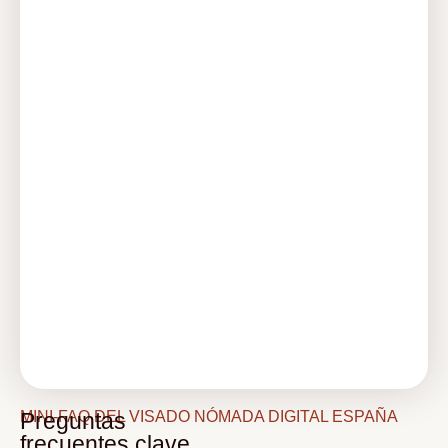
MINI-FAQ DEL VISADO NÓMADA DIGITAL ESPAÑA
Preguntas
frecuentes clave