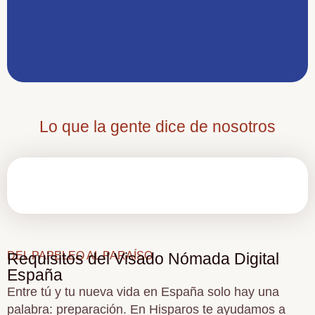
calidad de vida.
Lo que la gente dice de nosotros
DEL PAPELEO AL PARAÍSO
Requisitos del Visado Nómada Digital
España
Entre tú y tu nueva vida en España solo hay una
palabra: preparación. En Hisparos te ayudamos a