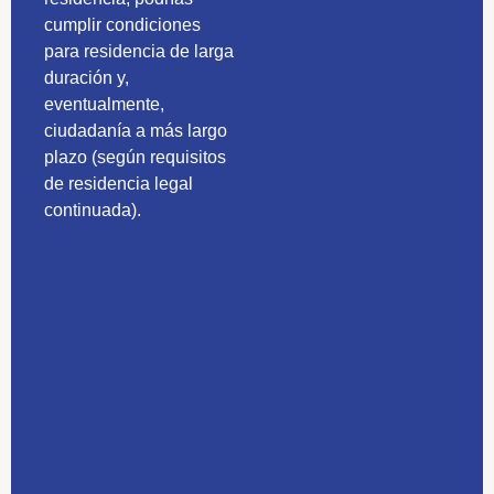
cumplir condiciones
Acceso a sanidad
para residencia de larga
pública y privada
duración y,
en España, según
eventualmente,
tu estatus.
ciudadanía a más largo
plazo (según requisitos
Vía a residencia de
de residencia legal
larga duración tras
continuada).
5 años si cumples
los criterios
aplicables.
El visado nómada
digital España es algo
más que un permiso de
trabajo en remoto: es
una actualización de
estilo de vida en un país
reconocido por su
cultura, su gente y su