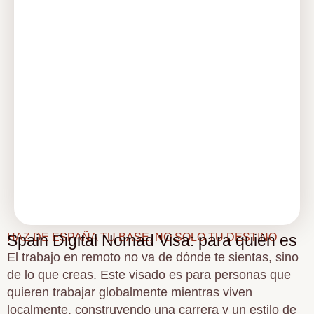
HAZ DE ESPAÑA TU BASE, NO SOLO TU DESTINO
Spain Digital Nomad Visa: para quién es
El trabajo en remoto no va de dónde te sientas, sino
de lo que creas. Este visado es para personas que
quieren trabajar globalmente mientras viven
localmente, construyendo una carrera y un estilo de