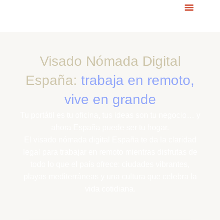
Visado Nómada Digital
España:
trabaja en remoto,
vive en grande
Tu portátil es tu oficina, tus ideas son tu negocio… y
ahora España puede ser tu hogar.
El visado nómada digital España te da la claridad
legal para trabajar en remoto mientras disfrutas de
todo lo que el país ofrece: ciudades vibrantes,
playas mediterráneas y una cultura que celebra la
vida cotidiana.