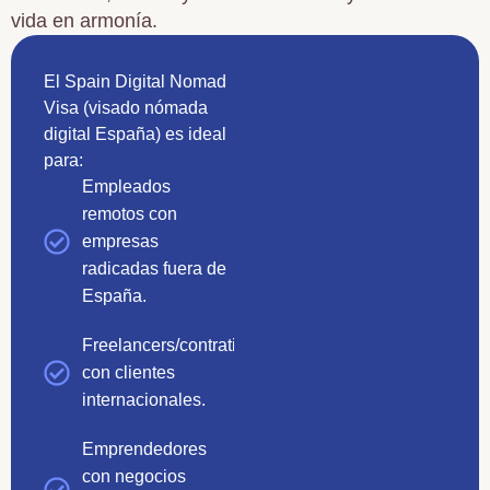
vida en armonía.
El Spain Digital Nomad
Ventajas clave del
Visa (visado nómada
visado nómada digital
digital España) es ideal
España:
para:
Residencia legal
Empleados
mientras sigues
remotos con
trabajando para
empresas
empresas/clientes
radicadas fuera de
internacionales.
España.
Libertad de
Freelancers/contratistas
movimiento
con clientes
Schengen: viaja
internacionales.
por Europa con
España como
Emprendedores
base.
con negocios