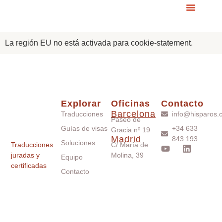
La región EU no está activada para cookie-statement.
Explorar
Oficinas
Contacto
Barcelona
Traducciones
info@hisparos.
Paseo de
Guías de visas
+34 633
Gracia nº 19
Madrid
843 193
Soluciones
Traducciones
C/ María de
juradas y
Molina, 39
Equipo
certificadas
Contacto