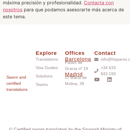
máxima precisión y profesionalidad.
Contacta con
nosotros
para que podamos asesorarte más acerca de
este tema.
Explore
Offices
Contact
Barcelona
Translations
info@hisparos.
Paseo de
Visa Guides
+34 633
Gracia nº 19
Madrid
843 193
Solutions
Sworn and
C/ María de
certified
Molina, 39
Teams
translations
© Certified sworn translators by the Spanish Ministry of