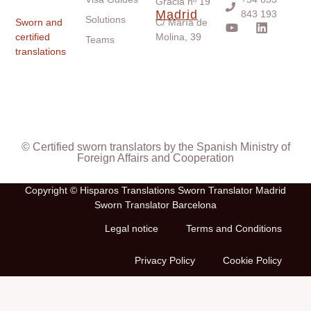
Gracia nº 19
Madrid
843 193
Solutions
Sworn and
C/ María de
certified
Molina, 39
Teams
translations
© Certified sworn translators by the Spanish Ministry of
Foreign Affairs and Cooperation
Copyright © Hisparos Translations Sworn Translator Madrid
Sworn Translator Barcelona
Legal notice
Terms and Conditions
Privacy Policy
Cookie Policy