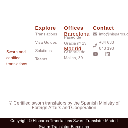
Explore
Offices
Contact
Barcelona
Translations
info@hisparos.
Paseo de
Visa Guides
+34 633
Gracia nº 19
Madrid
843 193
Solutions
Sworn and
C/ María de
certified
Molina, 39
Teams
translations
© Certified sworn translators by the Spanish Ministry of
Foreign Affairs and Cooperation
Copyright © Hisparos Translations Sworn Translator Madrid
Sworn Translator Barcelona