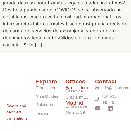
jurada de ruso para trámites legales o administrativos?
Desde la pandemia del COVID-19 se ha observado un
notable incremento en la movilidad internacional. Los
intercambios interculturales traen consigo una creciente
demanda de servicios de extranjería, y contar con
documentos legalmente válidos en otro idioma es
esencial. Si te […]
Explore
Offices
Contact
Barcelona
Translations
info@hisparos.
Paseo de
Visa Guides
+34 633
Gracia nº 19
Madrid
843 193
Solutions
Sworn and
C/ María de
certified
Molina, 39
Teams
translations